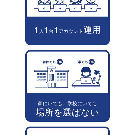
1
1
1
運用
人
台
アカウント
家にいても、学校にいても
場所を選ばない