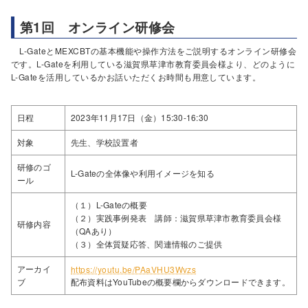
第1回 オンライン研修会
L-GateとMEXCBTの基本機能や操作方法をご説明するオンライン研修会
です。L-Gateを利用している滋賀県草津市教育委員会様より、どのように
L-Gateを活用しているかお話いただくお時間も用意しています。
日程
2023年11月17日（金）15:30-16:30
対象
先生、学校設置者
研修のゴ
L-Gateの全体像や利用イメージを知る
ール
（１）L-Gateの概要
（２）実践事例発表 講師：滋賀県草津市教育委員会様
研修内容
（QAあり）
（３）全体質疑応答、関連情報のご提供
アーカイ
https://youtu.be/PAaVHU3Wvzs
ブ
配布資料はYouTubeの概要欄からダウンロードできます。