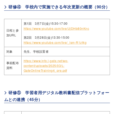
研修④ 学校内で実施できる年次更新の概要（90分）
第1回 3月7日(金)15:30-17:00
https://www.youtube.com/live/UjDHb80nKnc
日程と参
加URL
第2回 3月28日(金)13:30-15:00
https://www.youtube.com/live/_lsm-R1zf4g
対象
先生、学校設置者
https://www.info.l-gate.net/wp-
事前配布
content/uploads/2025/03/L-
資料
GateOnlineTraining4_pre.pdf
研修⑤ 学習者用デジタル教科書配信プラットフォー
ムとの連携（45分）