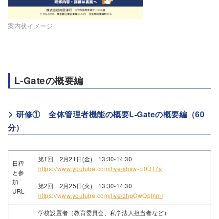
案内状イメージ
L-Gateの概要編
研修① 全体管理者機能の概要L-Gateの概要編（60
分）
第1回 2月21日(金) 13:30-14:30
日程
https://www.youtube.com/live/shsw-E0DT7s
と参
加
第2回 2月25日(火) 13:30-14:30
URL
https://www.youtube.com/live/zhpOwQpIhmI
学校設置者（教育委員会、私学法人担当者など）