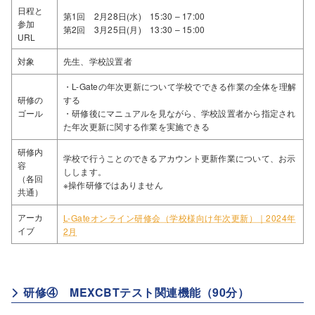
日程と
第1回 2月28日(水) 15:30 – 17:00
参加
第2回 3月25日(月) 13:30 – 15:00
URL
対象
先生、学校設置者
・L-Gateの年次更新について学校でできる作業の全体を理解
研修の
する
ゴール
・研修後にマニュアルを見ながら、学校設置者から指定され
た年次更新に関する作業を実施できる
研修内
学校で行うことのできるアカウント更新作業について、お示
容
しします。
（各回
※操作研修ではありません
共通）
アーカ
L-Gateオンライン研修会（学校様向け年次更新）｜2024年
イブ
2月
研修④ MEXCBTテスト関連機能（90分）