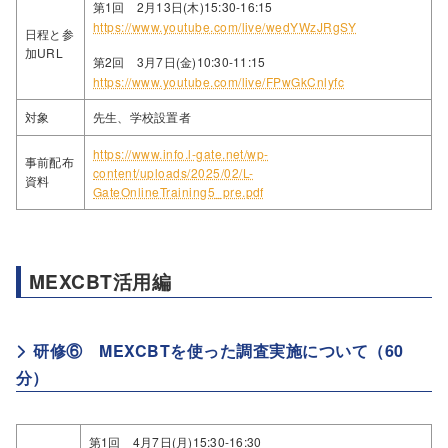
第1回 2月13日(木)15:30-16:15
https://www.youtube.com/live/wedYWzJRgSY
日程と参
加URL
第2回 3月7日(金)10:30-11:15
https://www.youtube.com/live/FPwGkCnlyfc
対象
先生、学校設置者
https://www.info.l-gate.net/wp-
事前配布
content/uploads/2025/02/L-
資料
GateOnlineTraining5_pre.pdf
MEXCBT活用編
研修⑥ MEXCBTを使った調査実施について（60
分）
第1回 4月7日(月)15:30-16:30