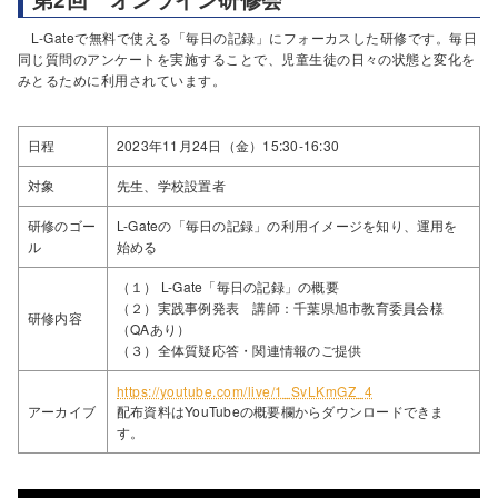
L-Gateで無料で使える「毎日の記録」にフォーカスした研修です。毎日
同じ質問のアンケートを実施することで、児童生徒の日々の状態と変化を
みとるために利用されています。
日程
2023年11月24日（金）15:30-16:30
対象
先生、学校設置者
研修のゴー
L-Gateの「毎日の記録」の利用イメージを知り、運用を
ル
始める
（１） L-Gate「毎日の記録」の概要
（２）実践事例発表 講師：千葉県旭市教育委員会様
研修内容
（QAあり）
（３）全体質疑応答・関連情報のご提供
https://youtube.com/live/1_SvLKmGZ_4
アーカイブ
配布資料はYouTubeの概要欄からダウンロードできま
す。