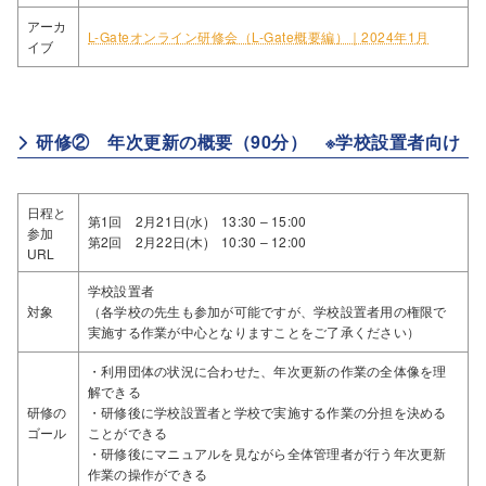
アーカ
L-Gateオンライン研修会（L-Gate概要編）｜2024年1月
イブ
研修② 年次更新の概要（90分） ※学校設置者向け
日程と
第1回 2月21日(水) 13:30 – 15:00
参加
第2回 2月22日(木) 10:30 – 12:00
URL
学校設置者
対象
（各学校の先生も参加が可能ですが、学校設置者用の権限で
実施する作業が中心となりますことをご了承ください）
・利用団体の状況に合わせた、年次更新の作業の全体像を理
解できる
研修の
・研修後に学校設置者と学校で実施する作業の分担を決める
ゴール
ことができる
・研修後にマニュアルを見ながら全体管理者が行う年次更新
作業の操作ができる