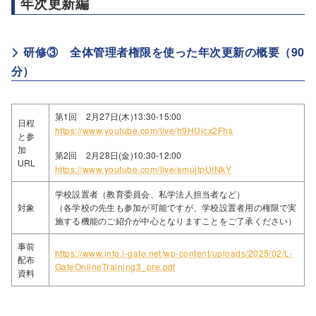
年次更新編
研修③ 全体管理者権限を使った年次更新の概要（90
分）
第1回 2月27日(木)13:30-15:00
日程
https://www.youtube.com/live/h9HUicx2Fhs
と参
加
第2回 2月28日(金)10:30-12:00
URL
https://www.youtube.com/live/emujtpUINkY
学校設置者（教育委員会、私学法人担当者など）
対象
（各学校の先生も参加が可能ですが、学校設置者用の権限で実
施する機能のご紹介が中心となりますことをご了承ください）
事前
https://www.info.l-gate.net/wp-content/uploads/2025/02/L-
配布
GateOnlineTraining3_pre.pdf
資料