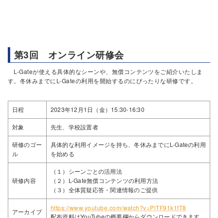
第3回 オンライン研修会
L-Gateが使える具体的なシーンや、無償コンテンツをご紹介いたしま
す。冬休みまでにL-Gateの利用を開始するのにぴったりな研修です。
日程
2023年12月1日（金）15:30-16:30
対象
先生、学校設置者
研修のゴー
具体的な利用イメージを持ち、冬休みまでにL-Gateの利用
ル
を始める
（１）シーンごとの活用法
研修内容
（２）L-Gate無償コンテンツの利用方法
（３）全体質疑応答・関連情報のご提供
https://www.youtube.com/watch?v=PlTF91k1fT8
アーカイブ
配布資料はYouTubeの概要欄からダウンロードできます。