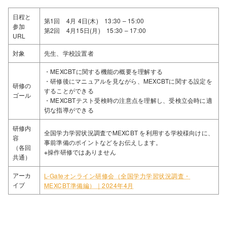
日程と
第1回 4月 4日(木) 13:30 – 15:00
参加
第2回 4月15日(月) 15:30 – 17:00
URL
対象
先生、学校設置者
・MEXCBTに関する機能の概要を理解する
・研修後にマニュアルを見ながら、MEXCBTに関する設定を
研修の
することができる
ゴール
・MEXCBTテスト受検時の注意点を理解し、受検立会時に適
切な指導ができる
研修内
全国学力学習状況調査でMEXCBT を利用する学校様向けに、
容
事前準備のポイントなどをお伝えします。
（各回
※操作研修ではありません
共通）
アーカ
L-Gateオンライン研修会（全国学力学習状況調査・
イブ
MEXCBT準備編）｜2024年4月