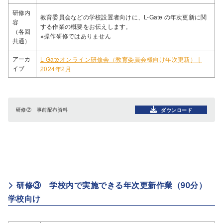
研修内
教育委員会などの学校設置者向けに、L-Gate の年次更新に関
容
する作業の概要をお伝えします。
（各回
※操作研修ではありません
共通）
アーカ
L-Gateオンライン研修会（教育委員会様向け年次更新）｜
イブ
2024年2月
研修② 事前配布資料
ダウンロード
研修③ 学校内で実施できる年次更新作業（90分）
学校向け