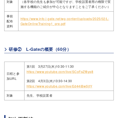
対象
（各学校の先生も参加が可能ですが、学校設置者用の権限で実
施する機能のご紹介が中心となりますことをご了承ください）
事前
https://www.info.l-gate.net/wp-content/uploads/2025/02/L-
配布
GateOnlineTraining1_pre.pdf
資料
研修② L-Gateの概要（60分）
第1回 3月27日(木)10:30-11:30
https://www.youtube.com/live/SCoFqZf8yq8
日程と参
加URL
第2回 4月3日(木)13:30-14:30
https://www.youtube.com/live/Ed44iBwSjtY
対象
先生、学校設置者