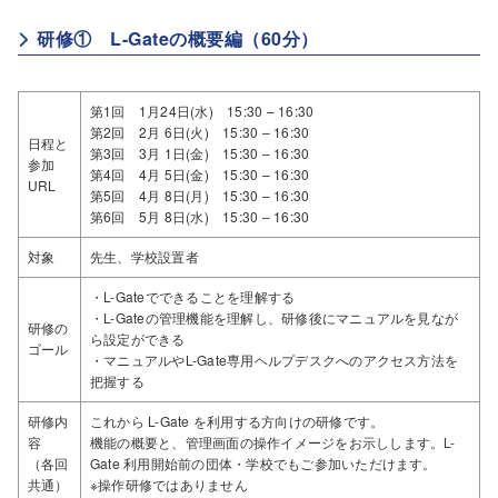
研修① L-Gateの概要編（60分）
第1回 1月24日(水) 15:30 – 16:30
第2回 2月 6日(火) 15:30 – 16:30
日程と
第3回 3月 1日(金) 15:30 – 16:30
参加
第4回 4月 5日(金) 15:30 – 16:30
URL
第5回 4月 8日(月) 15:30 – 16:30
第6回 5月 8日(水) 15:30 – 16:30
対象
先生、学校設置者
・L-Gateでできることを理解する
・L-Gateの管理機能を理解し、研修後にマニュアルを見なが
研修の
ら設定ができる
ゴール
・マニュアルやL-Gate専用ヘルプデスクへのアクセス方法を
把握する
研修内
これから L-Gate を利用する方向けの研修です。
容
機能の概要と、管理画面の操作イメージをお示しします。L-
（各回
Gate 利用開始前の団体・学校でもご参加いただけます。
共通）
※操作研修ではありません